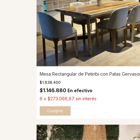
Mesa Rectangular de Petiribi con Patas Gervaso
$1.638.400
$1.146.880
En efectivo
6
x
$273.066,67
sin interés
Comprar