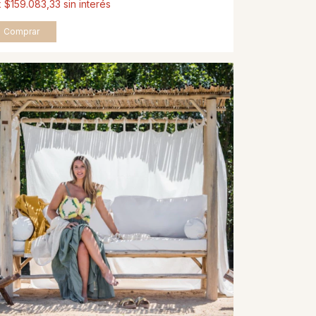
x
$159.083,33
sin interés