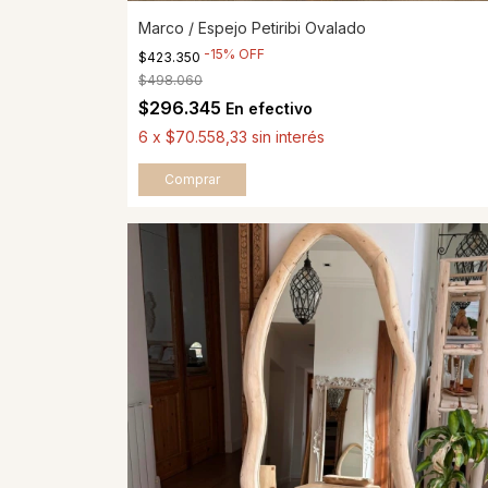
Marco / Espejo Petiribi Ovalado
-
15
%
OFF
$423.350
$498.060
$296.345
En efectivo
6
x
$70.558,33
sin interés
Comprar