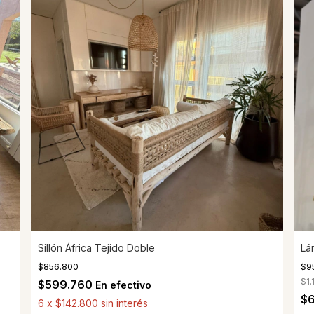
Sillón África Tejido Doble
Lá
$856.800
$9
$1.
$599.760
En efectivo
$
6
x
$142.800
sin interés