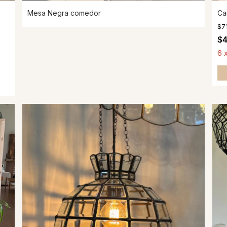
Mesa Negra comedor
Ca
$7
$
6