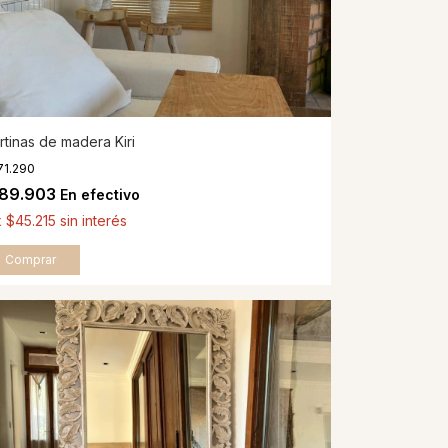
rtinas de madera Kiri
71.290
189.903
En efectivo
x
$45.215
sin interés
Comprar