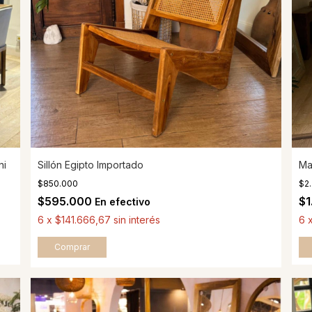
ni
Sillón Egipto Importado
Ma
$850.000
$2
$595.000
$1
En efectivo
6
x
$141.666,67
sin interés
6