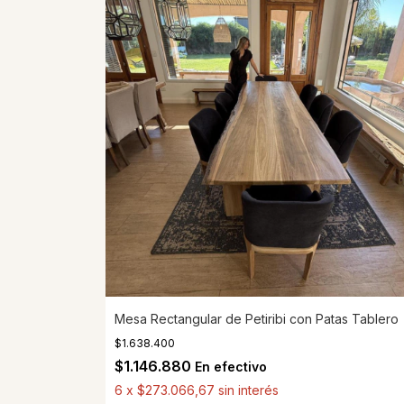
Mesa Rectangular de Petiribi con Patas Tablero
$1.638.400
$1.146.880
En efectivo
6
x
$273.066,67
sin interés