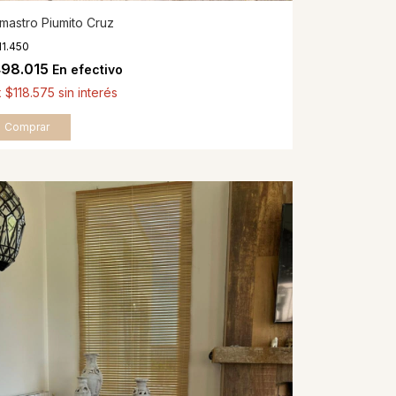
mastro Piumito Cruz
11.450
498.015
En efectivo
x
$118.575
sin interés
Comprar