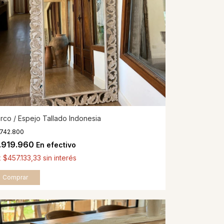
rco / Espejo Tallado Indonesia
.742.800
.919.960
En efectivo
x
$457.133,33
sin interés
Comprar