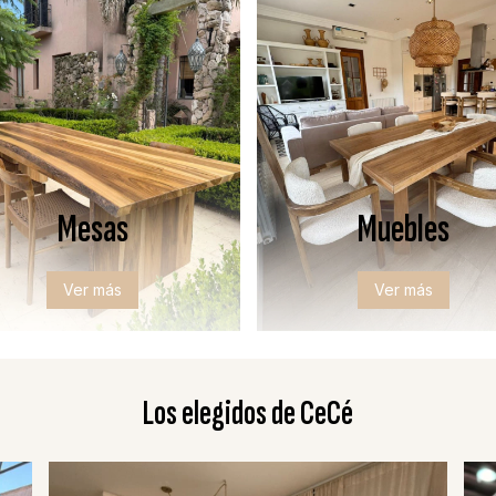
Mesas
Muebles
Ver más
Ver más
Los elegidos de CeCé