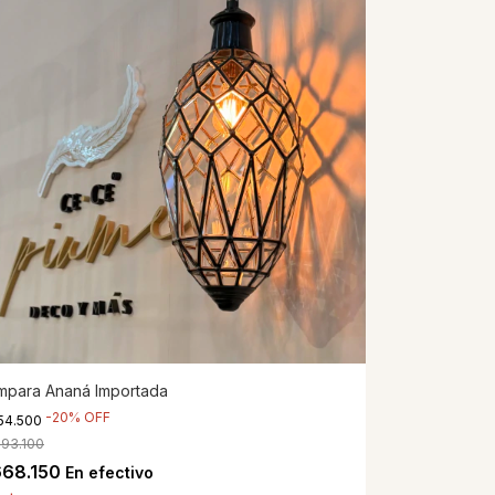
mpara Ananá Importada
-
20
%
OFF
54.500
193.100
668.150
En efectivo