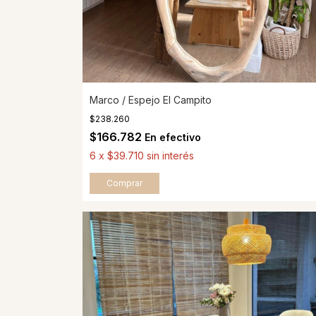
Marco / Espejo El Campito
$238.260
$166.782
En efectivo
6
x
$39.710
sin interés
Comprar