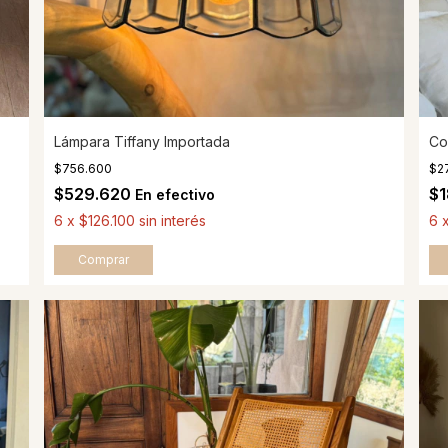
Lámpara Tiffany Importada
Co
$756.600
$2
$529.620
$
En efectivo
6
x
$126.100
sin interés
6
Comprar