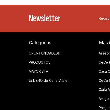
Newsletter
Registr
Categorías
Mas 
OPORTUNIDADES‼️
Asesor
PRODUCTOS
CeCé P
MAYORISTA
Casa C
📖 LIBRO de Carla Vitale
CeCé In
Carla V
Amigo
Pregun