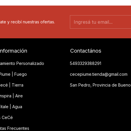
ate y recibí nuestras ofertas.
información
Contactános
amiento Personalizado
5493329388291
iume | Fuego
cecepiume.tienda@gmail.com
ecé | Tierra
San Pedro, Provincia de Bueno
spira | Aire
itale | Agua
s CeCé
tas Frecuentes