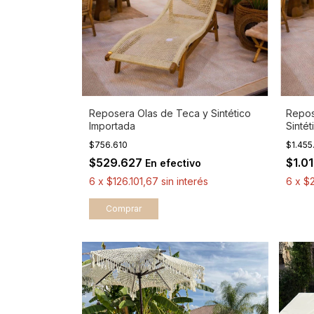
Reposera Olas de Teca y Sintético
Repos
Importada
Sinté
$756.610
$1.45
$529.627
$1.0
En efectivo
6
x
$126.101,67
sin interés
6
x
$