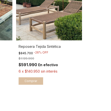
Reposera Tejida Sintética
-
26
%
OFF
$845.700
$1.139.900
$591.990
En efectivo
6
x
$140.950
sin interés