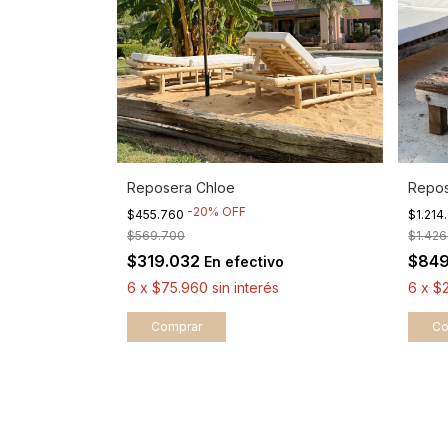
Reposera Chloe
Repos
-
20
%
OFF
$455.760
$1.214
$569.700
$1.426
$319.032
$84
En efectivo
6
x
$75.960
sin interés
6
x
$2
Comprar
Co