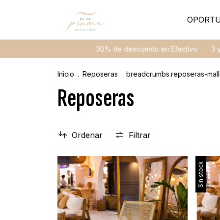
OPORTU
30% de descuento en Efectivo
3 y 6 cuo
Inicio
.
Reposeras
.
breadcrumbs.reposeras-mal
Reposeras
Ordenar
Filtrar
Sin stock