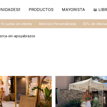
NIDADES‼️
PRODUCTOS
MAYORISTA
📖 LIBR
tas sin interés
Atención Personalizada
30% de descuento e
lorca-sin-apoyabrazos