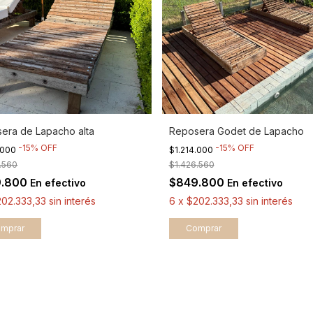
era de Lapacho alta
Reposera Godet de Lapacho
-
15
%
OFF
-
15
%
OFF
.000
$1.214.000
.560
$1.426.560
9.800
$849.800
En efectivo
En efectivo
02.333,33
sin interés
6
x
$202.333,33
sin interés
mprar
Comprar