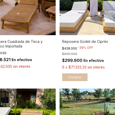
era Cuadrada de Teca y
Reposera Godet de Ciprés
tico Importada
-
39
%
OFF
$428.000
5.030
$699.900
18.521
En efectivo
$299.600
En efectivo
242.505
sin interés
6
x
$71.333,33
sin interés
Comprar