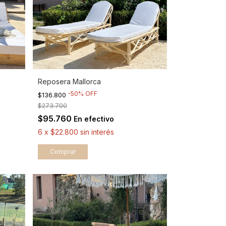
Reposera Mallorca
-
50
%
OFF
$136.800
$273.700
$95.760
En efectivo
6
x
$22.800
sin interés